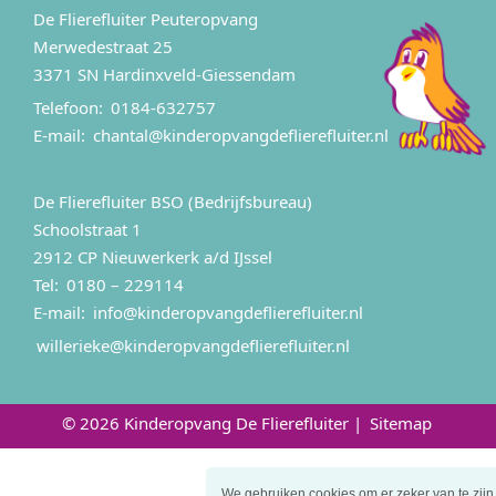
De Flierefluiter Peuteropvang
Merwedestraat 25
3371 SN Hardinxveld-Giessendam
Telefoon:
0184-632757
E-mail:
chantal@kinderopvangdeflierefluiter.nl
De Flierefluiter BSO (Bedrijfsbureau)
Schoolstraat 1
2912 CP Nieuwerkerk a/d IJssel
Tel:
0180 – 229114
E-mail:
info@kinderopvangdeflierefluiter.nl
willerieke@kinderopvangdeflierefluiter.nl
© 2026 Kinderopvang De Flierefluiter |
Sitemap
We gebruiken cookies om er zeker van te zijn